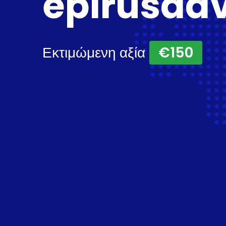
epirusadv
Εκτιμώμενη αξία
€150