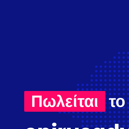
Πωλείται
το